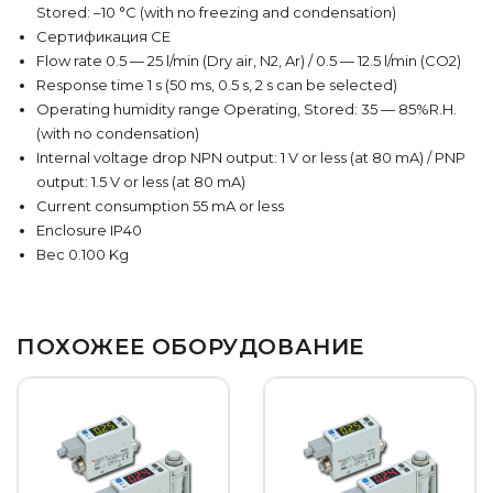
Stored: –10 °C (with no freezing and condensation)
Сертификация CE
Flow rate 0.5 — 25 l/min (Dry air, N2, Ar) / 0.5 — 12.5 l/min (CO2)
Response time 1 s (50 ms, 0.5 s, 2 s can be selected)
Operating humidity range Operating, Stored: 35 — 85%R.H.
(with no condensation)
Internal voltage drop NPN output: 1 V or less (at 80 mA) / PNP
output: 1.5 V or less (at 80 mA)
Current consumption 55 mA or less
Enclosure IP40
Вес 0.100 Kg
ПОХОЖЕЕ ОБОРУДОВАНИЕ