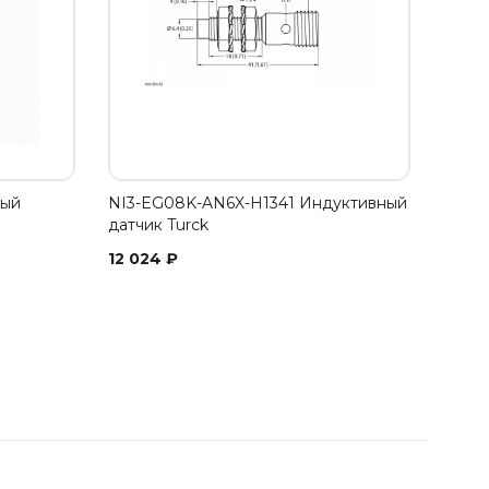
ный
NI3-EG08K-AN6X-H1341 Индуктивный
датчик Turck
12 024
₽