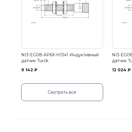
NI3-EG08-AP6X-H1341 Индуктивный
NI3-EG08
датчик Turck
датчик T
9 142
₽
12 024
₽
Смотреть все