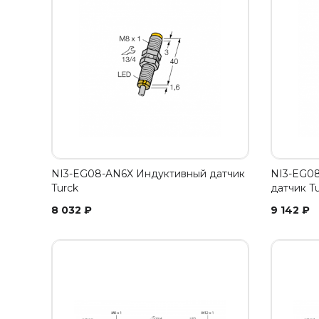
NI3-EG08-AN6X Индуктивный датчик
NI3-EG08
Turck
датчик T
8 032
₽
9 142
₽