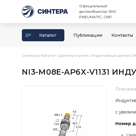
Официальный
дистрибьютор SMC
PNEUMATIC, CNP
Каталог
Публикации
Контакты
Синтера
|
Каталог
|
Датчики и реле
|
Индуктивный датчик
|
N
NI3-M08E-AP6X-V1131 ИН
Описани
Индуктив
с увелич
Номер дл
Цили