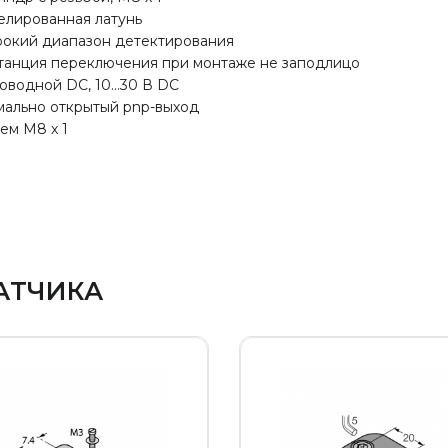
елированная латунь
окий диапазон детектирования
танция переключения при монтаже не заподлицо
оводной DC, 10…30 В DC
мально открытый pnp-выход
ем M8 x 1
АТЧИКА