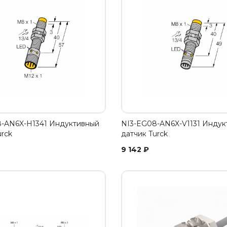
-AN6X-H1341 Индуктивный
NI3-EG08-AN6X-V1131 Индук
urck
датчик Turck
9 142
₽