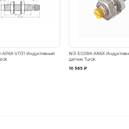
-AP6X-V1131 Индуктивный
NI3-EG08K-AN6X Индуктив
urck
датчик Turck
10 565
₽