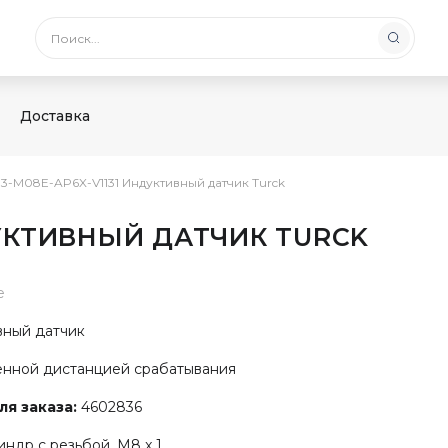
Доставка
I3-M08E-AP6X-V1131 Индуктивный датчик Turck
ДУКТИВНЫЙ ДАТЧИК TURCK
е
ный датчик
енной дистанцией срабатывания
я заказа:
4602836
ндр с резьбой, M8 x 1