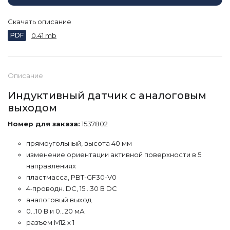
Скачать описание
PDF
0.41 mb
Описание
Индуктивный датчик с аналоговым
выходом
Номер для заказа:
1537802
прямоугольный, высота 40 мм
изменение ориентации активной поверхности в 5
направлениях
пластмасса, PBT-GF30-V0
4‐проводн. DC, 15…30 В DC
аналоговый выход
0…10 В и 0…20 мА
разъем M12 x 1