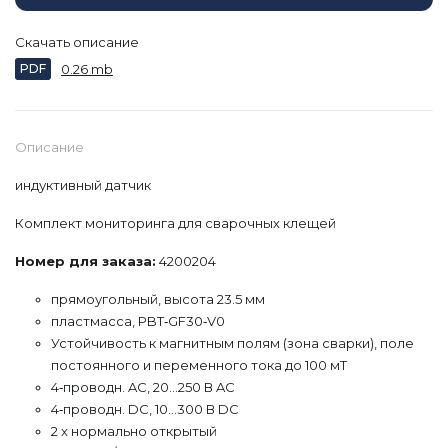
Скачать описание
PDF
0.26 mb
Описание
индуктивный датчик
Комплект мониторинга для сварочных клещей
Номер для заказа:
4200204
прямоугольный, высота 23.5 мм
пластмасса, PBT‐GF30‐V0
Устойчивость к магнитным полям (зона сварки), поле
постоянного и переменного тока до 100 мТ
4‐проводн. AC, 20…250 В AC
4‐проводн. DC, 10…300 В DC
2 x нормально открытый