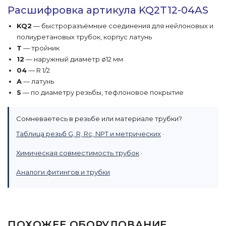
Расшифровка артикула KQ2T12-04AS
KQ2
— быстроразъёмные соединения для нейлоновых и
полиуретановых трубок, корпус латунь
T
— тройник
12
— наружный диаметр ø12 мм
04
— R 1/2
A
— латунь
S
— по диаметру резьбы, тефлоновое покрытие
Сомневаетесь в резьбе или материале трубки?
Таблица резьб G, R, Rc, NPT и метрических
·
Химическая совместимость трубок
·
Аналоги фитингов и трубки
ПОХОЖЕЕ ОБОРУДОВАНИЕ