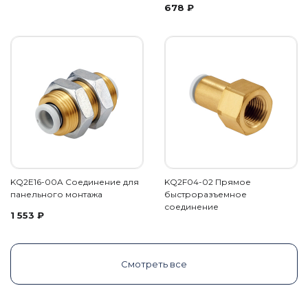
678
₽
KQ2E16-00A Соединение для
KQ2F04-02 Прямое
панельного монтажа
быстроразъемное
соединение
1 553
₽
Смотреть все