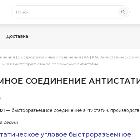
Доставка
инения
|
Быстроразъемные соединения
|
KA
|
KAL Антистатическое у
06-U01 Быстроразъемное соединение антистатич.
МНОЕ СОЕДИНЕНИЕ АНТИСТАТИ
е
01
— быстроразъемное соединение антистатич. производств
е серии
татическое угловое быстроразъемное