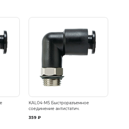
е
KAL04-M5 Быстроразъемное
соединение антистатич.
359
₽