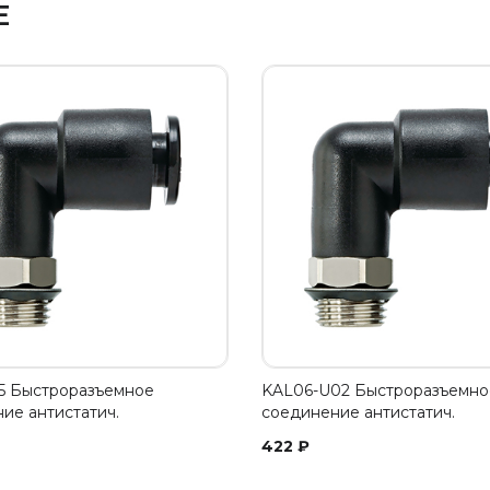
Е
5 Быстроразъемное
KAL06-U02 Быстроразъемно
ие антистатич.
соединение антистатич.
422
₽