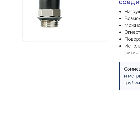
соеди
Нагруж
Возмож
Можно 
Огнест
Поверх
Исполь
фитинг
Сомнев
и метр
трубки