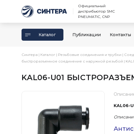
Официальный
дистрибьютор SMC
PNEUMATIC, CNP
Каталог
Публикации
Контакты
Синтера
|
Каталог
|
Резьбовые соединения и трубки
|
Соед
быстроразъемное соединение с наружной резьбой
|
KAL
KAL06-U01 БЫСТРОРАЗЪЕ
Описани
KAL06-U
Описани
Антис