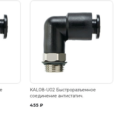
е
KAL08-U02 Быстроразъемное
соединение антистатич.
455
₽