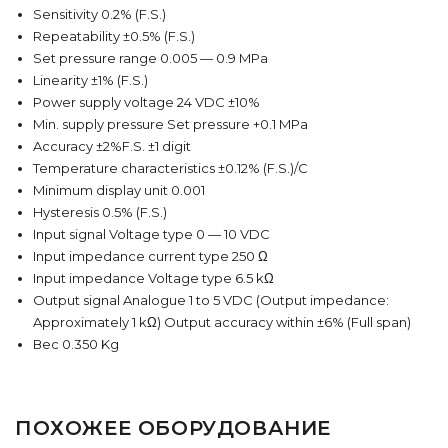
Sensitivity 0.2% (F.S.)
Repeatability ±0.5% (F.S.)
Set pressure range 0.005 — 0.9 MPa
Linearity ±1% (F.S.)
Power supply voltage 24 VDC ±10%
Min. supply pressure Set pressure +0.1 MPa
Accuracy ±2%F.S. ±1 digit
Temperature characteristics ±0.12% (F.S.)/C
Minimum display unit 0.001
Hysteresis 0.5% (F.S.)
Input signal Voltage type 0 — 10 VDC
Input impedance current type 250 Ω
Input impedance Voltage type 6.5 kΩ
Output signal Analogue 1 to 5 VDC (Output impedance:
Approximately 1 kΩ) Output accuracy within ±6% (Full span)
Вес 0.350 Kg
ПОХОЖЕЕ ОБОРУДОВАНИЕ