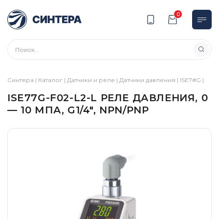
0
Синтера
|
Каталог
|
Датчики и реле
|
Датчики давления
|
ISE7#G
|
ISE77G-F02-L2-L РЕЛЕ ДАВЛЕНИЯ, 0
— 10 МПА, G1/4″, NPN/PNP