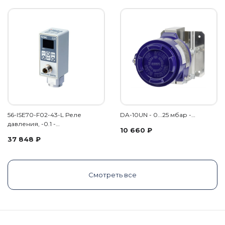
56-ISE70-F02-43-L Реле
DA-10UN - 0...25 мбар -…
давления, -0.1 -…
10 660
₽
37 848
₽
Смотреть все