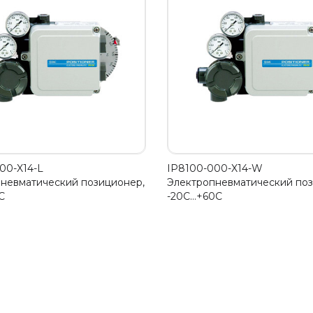
00-X14-L
IP8100-000-X14-W
невматический позиционер,
Электропневматический поз
C
-20С…+60C