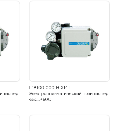
IP8100-000-H-X14-L
иционер,
Электропневматический позиционер,
-55С…+60C