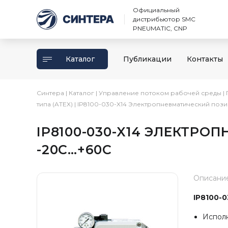
Официальный
дистрибьютор SMC
PNEUMATIC, CNP
Каталог
Публикации
Контакты
Синтера
|
Каталог
|
Управление потоком рабочей среды
|
типа (ATEX)
|
IP8100-030-X14 Электропневматический поз
IP8100-030-X14 ЭЛЕКТР
-20С…+60C
Описани
IP8100-0
Испол