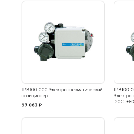
IP8100-000 Электропневматический
IP8100-0
позиционер
Электроп
-20С…+6
97 063
₽