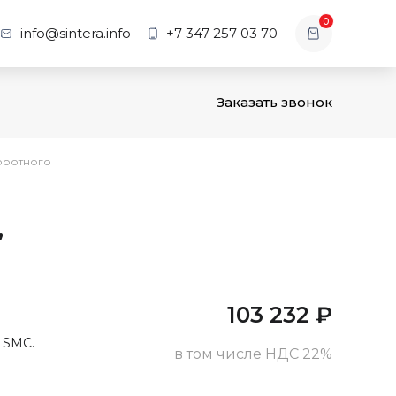
0
info@sintera.info
+7 347 257 03 70
Заказать звонок
оротного
,
103 232
₽
 SMC.
в том числе НДС 22%