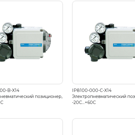
00-B-X14
IP8100-000-C-X14
невматический позиционер,
Электропневматический поз
0C
-20С…+60C