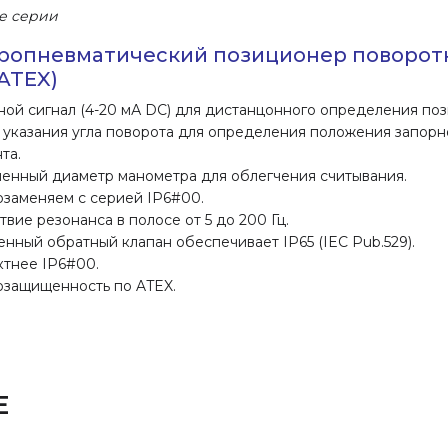
е серии
ропневматический позиционер поворот
(ATEX)
ой сигнал (4-20 мА DC) для дистанцонного определения поз
указания угла поворота для определения положения запорн
та.
енный диаметр манометра для облегчения считывания.
заменяем с серией IP6#00.
твие резонанса в полосе от 5 до 200 Гц.
нный обратный клапан обеспечивает IP65 (IEC Pub.529).
тнее IP6#00.
защищенность по ATEX.
Е