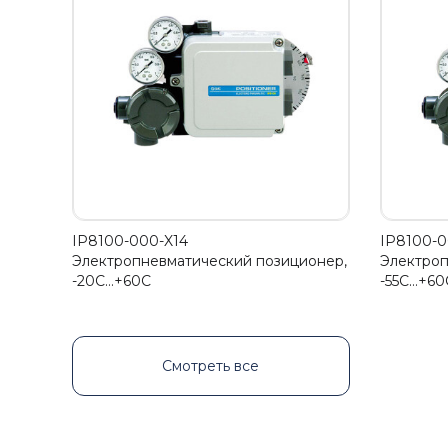
IP8100-000-X14
IP8100-0
Электропневматический позиционер,
Электроп
-20С…+60C
-55С…+60
Смотреть все