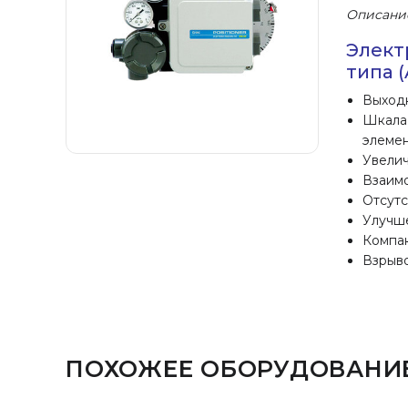
Описани
Элект
типа 
Выходн
Шкала 
элемен
Увелич
Взаимо
Отсутс
Улучше
Компак
Взрыво
ПОХОЖЕЕ ОБОРУДОВАНИ