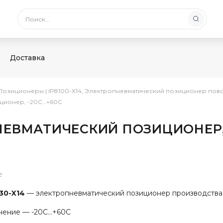
Доставка
Позиционеры
|
IP8100-X14, Электропневматический позиционер пов
иционер, -20С…+60C
ОПНЕВМАТИЧЕСКИЙ ПОЗИЦИОНЕР
е
30-X14
— электропневматический позиционер производства
нение — -20С…+60C