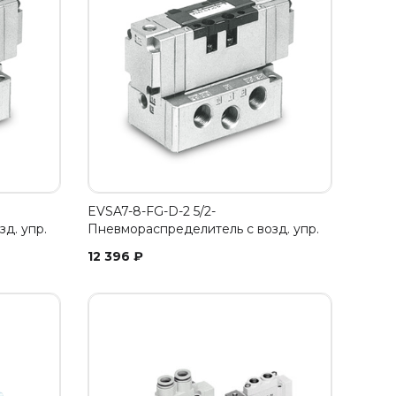
EVSA7-8-FG-D-2 5/2-
д. упр.
Пневмораспределитель с возд. упр.
12 396
₽