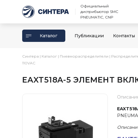
Официальный
дистрибьютор SMC
PNEUMATIC, CNP
Каталог
Публикации
Контакты
Синтера
|
Каталог
|
Пневмораспределители
|
Распределит
110VAC
EAXT518A-5 ЭЛЕМЕНТ ВКЛ
Описани
EAXT518
PNEUMAT
Описани