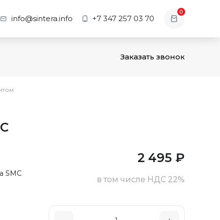
0
info@sintera.info
+7 347 257 03 70
Заказать звонок
нитом
AC
2 495
₽
ва SMC
в том числе НДС 22%