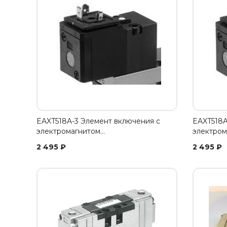
EAXT518A-3 Элемент включения с
EAXT518A
электромагнитом…
электром
2 495
₽
2 495
₽