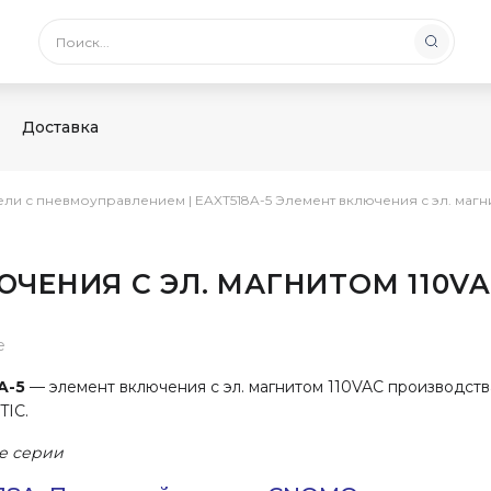
Доставка
ели с пневмоуправлением
|
EAXT518A-5 Элемент включения с эл. маг
ЮЧЕНИЯ С ЭЛ. МАГНИТОМ 110V
е
A-5
— элемент включения с эл. магнитом 110VAC производст
IC.
е серии