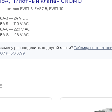
18A, Пилотный клапан CNOMO
 части для EVS7-6, EVS7-8, EVS7-10
8A-3 — 24 V DC
8A-5 — 110 V AC
8A-6 — 220 V AC
18A-8
— 48 V AC
замену распределителю другой марки?
Таблица соответстви
407 и ISO 5599
Е