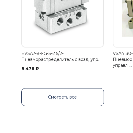
EVSA7-8-FG-S-2 5/2-
VSA4130-0
Пневмораспределитель с возд. упр.
Пневмора
управл.,…
9 476
₽
Смотреть все