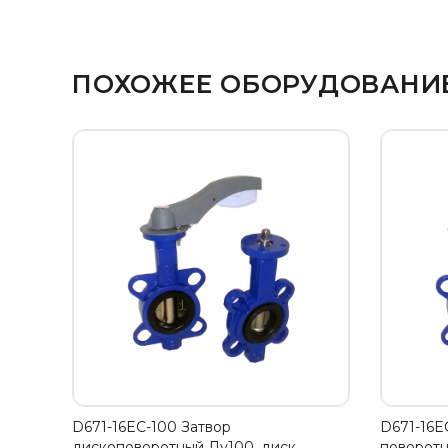
ПОХОЖЕЕ ОБОРУДОВАНИ
D671-16EC-100 Затвор
D671-16E
дископоворотный Ду100, диск…
поворотн