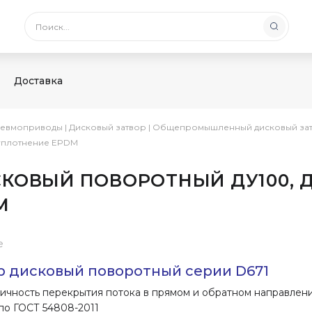
Доставка
невмоприводы
|
Дисковый затвор
|
Общепромышленный дисковый за
, уплотнение EPDM
ИСКОВЫЙ ПОВОРОТНЫЙ ДУ100, 
M
е
р дисковый поворотный серии D671
ичность перекрытия потока в прямом и обратном направлен
 по ГОСТ 54808-2011