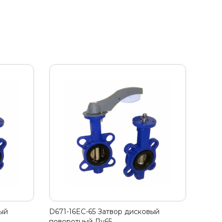
ый
D671-16EC-65 Затвор дисковый
поворотный Ду65,…