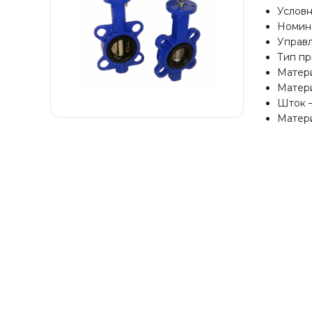
Условн
Номина
Управл
Тип п
Матери
Матери
Шток 
Матери