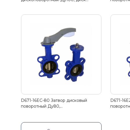
D671-16EC-80 Затвор дисковый
D671-16E
поворотный Ду80,…
поворотн