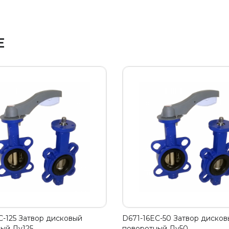
Е
C-125 Затвор дисковый
D671-16EC-50 Затвор дисков
ый Ду125,…
поворотный Ду50,…