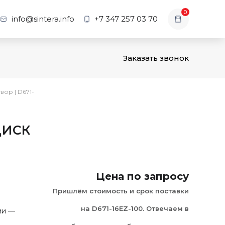
0
info@sintera.info
+7 347 257 03 70
Заказать звонок
твор
|
D671-
ДИСК
Цена по запросу
Пришлём стоимость и срок поставки
на D671-16EZ-100. Отвечаем в
ии —