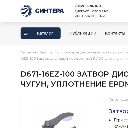
Официальный
дистрибьютор SMC
PNEUMATIC, CNP
Каталог
Публикации
Контакты
Синтера
|
Каталог
|
Запорно-регулирующая арматура и п
16EZ-100 Затвор дисковый поворотный Ду100, диск чугун
D671-16EZ-100 ЗАТВОР Д
ЧУГУН, УПЛОТНЕНИЕ EPD
Описани
Затво
Гермет
кл.«А»