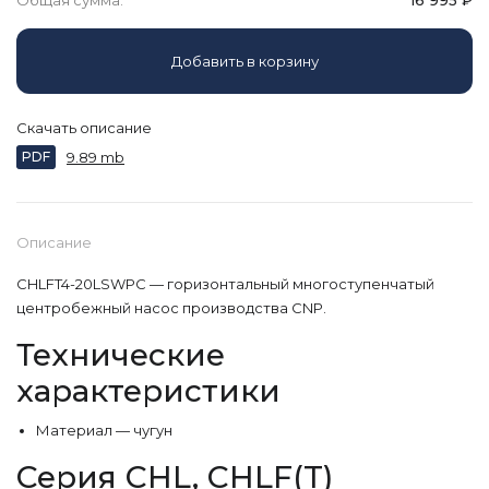
Общая сумма:
16 995
₽
Добавить в корзину
Скачать описание
PDF
9.89 mb
Описание
CHLFT4-20LSWPC — горизонтальный многоступенчатый
центробежный насос производства CNP.
Технические
характеристики
Материал — чугун
Серия CHL, CHLF(T)