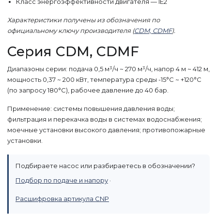
Класс энергоэффективности двигателя — IE2
Характеристики получены из обозначения по
официальному ключу производителя (
CDM, CDMF
).
Серия CDM, CDMF
Диапазоны серии: подача 0,5 м³/ч ~ 270 м³/ч, напор 4 м ~ 412 м,
мощность 0,37 ~ 200 кВт, температура среды -15°С ~ +120°С
(по запросу 180°С), рабочее давление до 40 бар.
Применение: системы повышения давления воды;
фильтрация и перекачка воды в системах водоснабжения;
моечные установки высокого давления; противопожарные
установки.
Подбираете насос или разбираетесь в обозначении?
Подбор по подаче и напору
·
Расшифровка артикула CNP