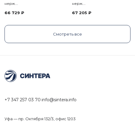
нерж.…
нерж.…
66 729
₽
67 205
₽
Смотреть все
+7 347 257 03 70
info@sintera.info
Уфа — пр. Октября 132/3, офис 1203