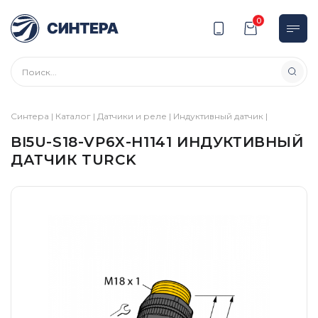
0
Синтера
|
Каталог
|
Датчики и реле
|
Индуктивный датчик
|
BI5U-S18-VP6X-H1141 ИНДУКТИВНЫЙ
ДАТЧИК TURCK