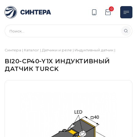
0
Синтера
|
Каталог
|
Датчики и реле
|
Индуктивный датчик
|
BI20-CP40-Y1X ИНДУКТИВНЫЙ
ДАТЧИК TURCK