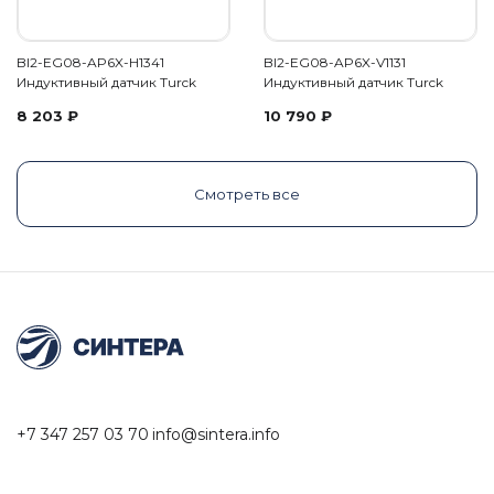
BI2-EG08-AP6X-H1341
BI2-EG08-AP6X-V1131
Индуктивный датчик Turck
Индуктивный датчик Turck
8 203
₽
10 790
₽
Смотреть все
+7 347 257 03 70
info@sintera.info