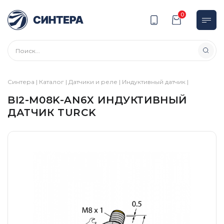
0
Синтера
|
Каталог
|
Датчики и реле
|
Индуктивный датчик
|
BI2-M08K-AN6X ИНДУКТИВНЫЙ
ДАТЧИК TURCK