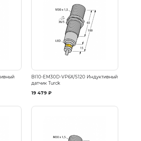
тивный
BI10-EM30D-VP6X/S120 Индуктивный
датчик Turck
19 479
₽