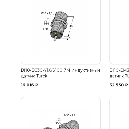
BI10-EG30-Y1X/S100 7M Индуктивный
BI10-EM
датчик Turck
датчик T
16 016
₽
32 558
₽