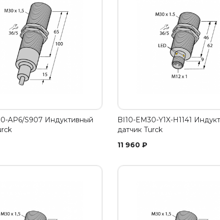
30-AP6/S907 Индуктивный
BI10-EM30-Y1X-H1141 Индук
urck
датчик Turck
11 960
₽