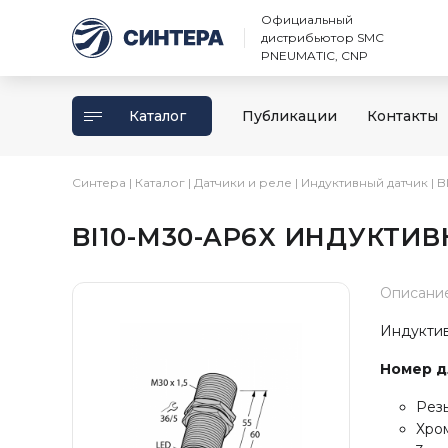
Официальный
дистрибьютор SMC
PNEUMATIC, CNP
Каталог
Публикации
Контакты
Синтера
|
Каталог
|
Датчики и реле
|
Индуктивный датчик
|
B
BI10-M30-AP6X ИНДУКТИ
Описани
Индуктив
Номер дл
Резь
Хро