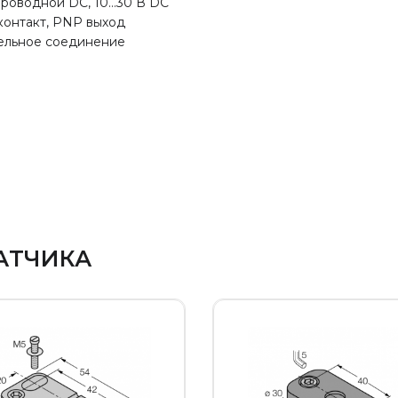
проводной DC, 10…30 В DC
контакт, PNP выход
ельное соединение
АТЧИКА