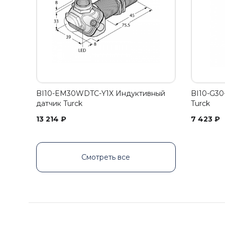
BI10-EM30WDTC-Y1X Индуктивный
BI10-G30
датчик Turck
Turck
13 214
₽
7 423
₽
Смотреть все