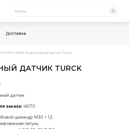
Доставка
I10-M30-AP6X Индуктивный датчик Turck
ВНЫЙ ДАТЧИК TURCK
е
ный датчик
я заказа:
46170
бовой цилиндр M30 × 1,5
мированная латунь