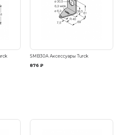
rck
SMB30A Аксессуары Turck
876
₽