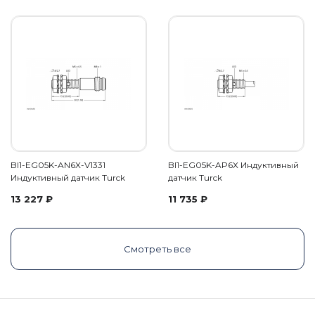
BI1-EG05K-AN6X-V1331
BI1-EG05K-AP6X Индуктивный
Индуктивный датчик Turck
датчик Turck
13 227
₽
11 735
₽
Смотреть все