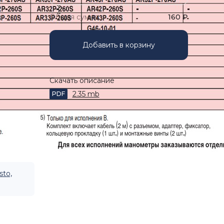
Общая сумма:
160
₽
Добавить в корзину
Скачать описание
2.35 mb
PDF
sto,