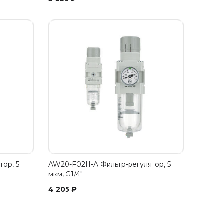
ор, 5
AW20-F02H-A Фильтр-регулятор, 5
мкм, G1/4"
4 205
₽