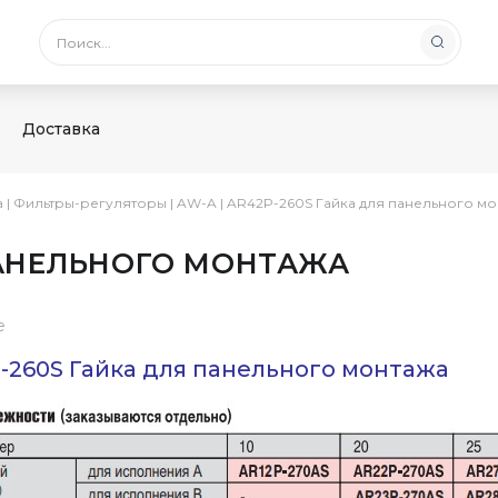
Доставка
а
|
Фильтры-регуляторы
|
AW-A
|
AR42P-260S Гайка для панельного мо
ПАНЕЛЬНОГО МОНТАЖА
е
-260S Гайка для панельного монтажа