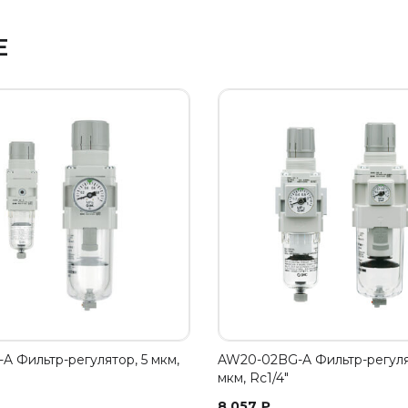
Е
A Фильтр-регулятор, 5 мкм,
AW20-02BG-A Фильтр-регуля
мкм, Rc1/4"
8 057
₽