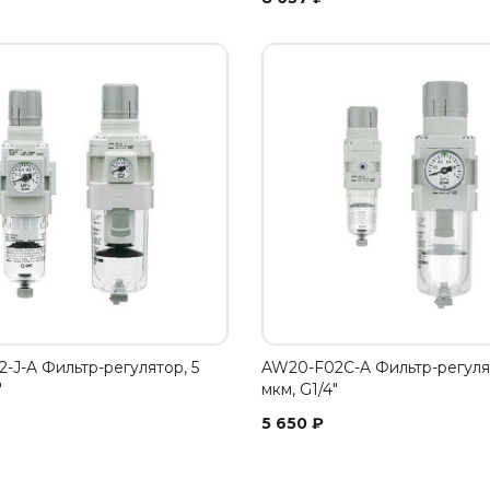
-J-A Фильтр-регулятор, 5
AW20-F02C-A Фильтр-регулят
"
мкм, G1/4"
5 650
₽