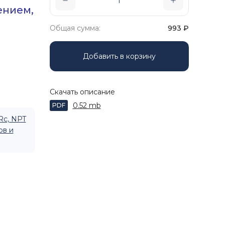
ением,
Общая сумма:
993
₽
Добавить в корзину
Скачать описание
0.52 mb
PDF
Rc, NPT
ов и