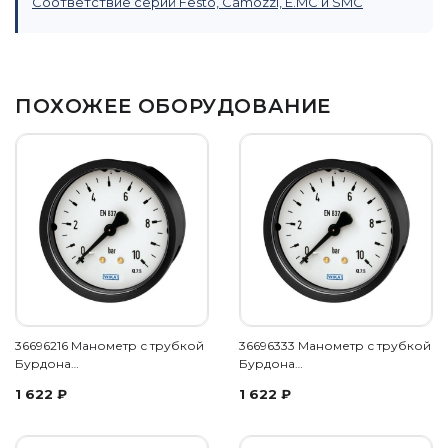
Соответствие серий Festo, Camozzi, E.MC и SMC
ПОХОЖЕЕ ОБОРУДОВАНИЕ
36696216 Манометр с трубкой
36696333 Манометр с трубкой
Бурдона…
Бурдона…
1 622
₽
1 622
₽