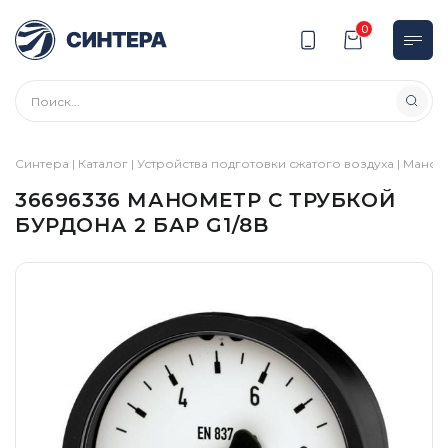
0
Синтера
|
Каталог
|
Устройства подготовки сжатого воздуха
|
Маном
36696336 МАНОМЕТР С ТРУБКОЙ
БУРДОНА 2 БАР G1/8B